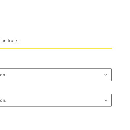
G bedruckt
ion.
ion.