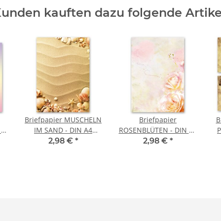
unden kauften dazu folgende Artike
Briefpapier MUSCHELN
Briefpapier
B
-
IM SAND - DIN A4
ROSENBLÜTEN - DIN A4
P
tt
Format 20 Blatt
Format 20 Blatt
2,98 €
*
2,98 €
*