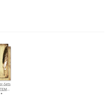
er-Sets
LTEM
€
*