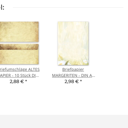
l:
riefumschläge ALTES
Briefpapier
APIER - 10 Stück DIN
MARGERITEN - DIN A4
LANG (ohne Fenster)
Format 20 Blatt
2,88 €
*
2,98 €
*