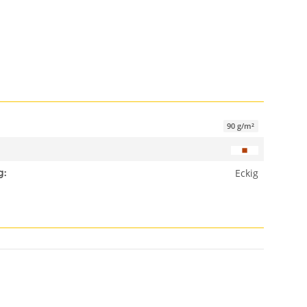
90 g/m²
Eckig
g: