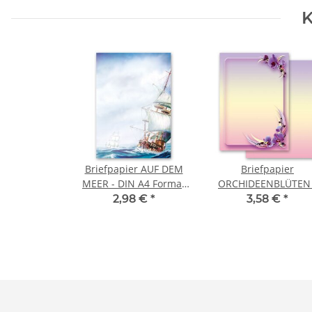
K
Briefpapier AUF DEM
Briefpapier
MEER - DIN A4 Format
ORCHIDEENBLÜTEN 
20 Blatt
DIN A4 Format 20 Bla
2,98 €
*
3,58 €
*