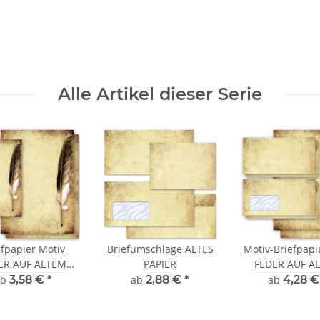
Alle Artikel dieser Serie
efpapier Motiv
Briefumschläge ALTES
Motiv-Briefpapi
ER AUF ALTEM
PAPIER
FEDER AUF A
PAPIER
PAPIER
ab
3,58 €
*
ab
2,88 €
*
ab
4,28 