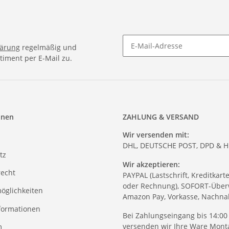
lärung
regelmäßig und
timent per E-Mail zu.
onen
ZAHLUNG & VERSAND
Wir versenden mit:
DHL, DEUTSCHE POST, DPD & 
tz
Wir akzeptieren:
recht
PAYPAL (Lastschrift, Kreditkart
oder Rechnung), SOFORT-Über
öglichkeiten
Amazon Pay, Vorkasse, Nachn
formationen
Bei Zahlungseingang bis 14:00
versenden wir Ihre Ware Monta
m